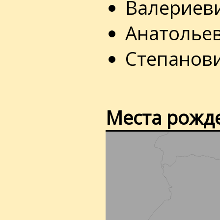
Валериеви
Анатольев
Степанови
Места рожд