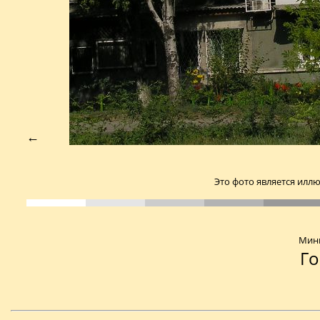
←
Это фото является илл
Мини
Г