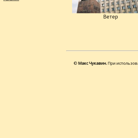
Ветер
©
Макс Чукавин.
При использова