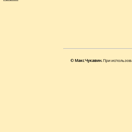
©
Макс Чукавин.
При использова