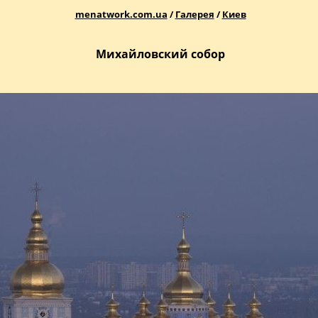
menatwork.com.ua
/
Галерея
/
Киев
Михайловский собор