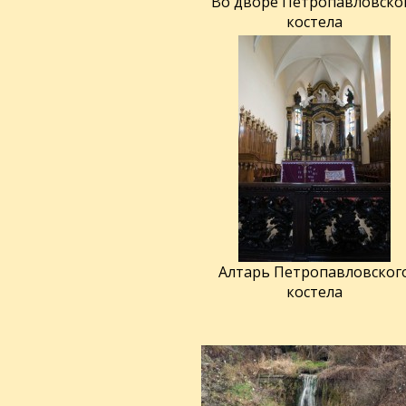
Во дворе Петропавловско
костела
Алтарь Петропавловског
костела